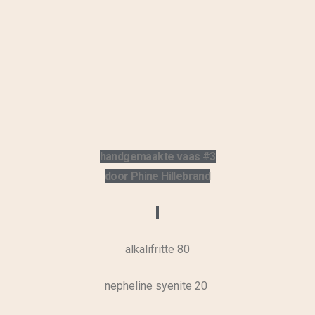
handgemaakte vaas #3
door Phine Hillebrand
alkalifritte 80
nepheline syenite 20