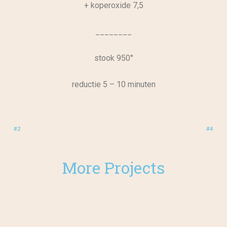
+ koperoxide 7,5
________
stook 950°
reductie 5 – 10 minuten
#2
#4
More Projects