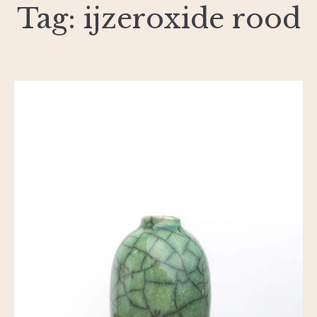
Tag:
ijzeroxide rood